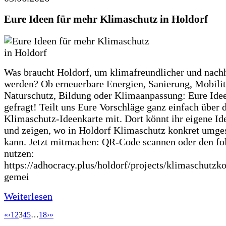
Eure Ideen für mehr Klimaschutz in Holdorf
Was braucht Holdorf, um klimafreundlicher und nachh
werden? Ob erneuerbare Energien, Sanierung, Mobilit
Naturschutz, Bildung oder Klimaanpassung: Eure Ide
gefragt! Teilt uns Eure Vorschläge ganz einfach über 
Klimaschutz-Ideenkarte mit. Dort könnt ihr eigene Id
und zeigen, wo in Holdorf Klimaschutz konkret umge
kann. Jetzt mitmachen: QR-Code scannen oder den fo
nutzen:
https://adhocracy.plus/holdorf/projects/klimaschutzk
gemei
Weiterlesen
«
‹
1
2
3
4
5
…
18
›
»