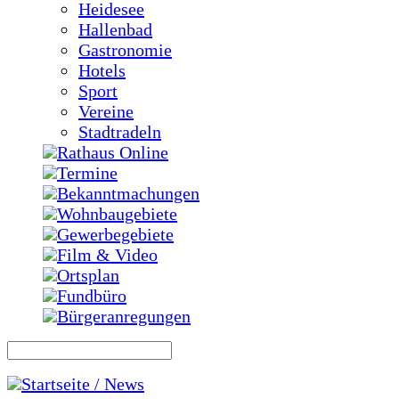
Heidesee
Hallenbad
Gastronomie
Hotels
Sport
Vereine
Stadtradeln
Rathaus Online
Termine
Bekanntmachungen
Wohnbaugebiete
Gewerbegebiete
Film & Video
Ortsplan
Fundbüro
Bürgeranregungen
Startseite / News