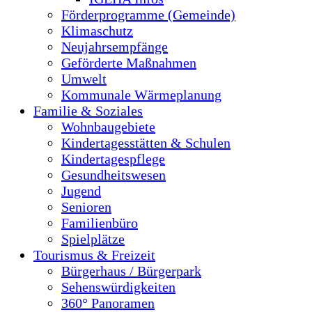
Förderprogramme (Gemeinde)
Klimaschutz
Neujahrsempfänge
Geförderte Maßnahmen
Umwelt
Kommunale Wärmeplanung
Familie & Soziales
Wohnbaugebiete
Kindertagesstätten & Schulen
Kindertagespflege
Gesundheitswesen
Jugend
Senioren
Familienbüro
Spielplätze
Tourismus & Freizeit
Bürgerhaus / Bürgerpark
Sehenswürdigkeiten
360° Panoramen