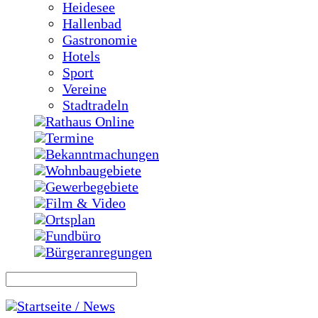
Heidesee
Hallenbad
Gastronomie
Hotels
Sport
Vereine
Stadtradeln
Rathaus Online
Termine
Bekanntmachungen
Wohnbaugebiete
Gewerbegebiete
Film & Video
Ortsplan
Fundbüro
Bürgeranregungen
Startseite / News