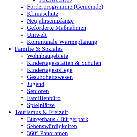
Förderprogramme (Gemeinde)
Klimaschutz
Neujahrsempfänge
Geförderte Maßnahmen
Umwelt
Kommunale Wärmeplanung
Familie & Soziales
Wohnbaugebiete
Kindertagesstätten & Schulen
Kindertagespflege
Gesundheitswesen
Jugend
Senioren
Familienbüro
Spielplätze
Tourismus & Freizeit
Bürgerhaus / Bürgerpark
Sehenswürdigkeiten
360° Panoramen