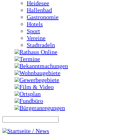
Heidesee
Hallenbad
Gastronomie
Hotels
Sport
Vereine
Stadtradeln
Rathaus Online
Termine
Bekanntmachungen
Wohnbaugebiete
Gewerbegebiete
Film & Video
Ortsplan
Fundbüro
Bürgeranregungen
Startseite / News