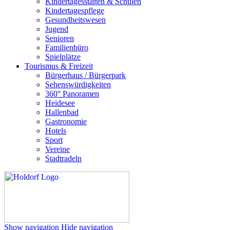
Kindertagesstätten & Schulen
Kindertagespflege
Gesundheitswesen
Jugend
Senioren
Familienbüro
Spielplätze
Tourismus & Freizeit
Bürgerhaus / Bürgerpark
Sehenswürdigkeiten
360° Panoramen
Heidesee
Hallenbad
Gastronomie
Hotels
Sport
Vereine
Stadtradeln
Show navigation
Hide navigation