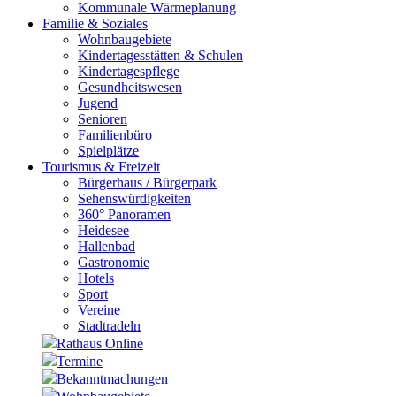
Kommunale Wärmeplanung
Familie & Soziales
Wohnbaugebiete
Kindertagesstätten & Schulen
Kindertagespflege
Gesundheitswesen
Jugend
Senioren
Familienbüro
Spielplätze
Tourismus & Freizeit
Bürgerhaus / Bürgerpark
Sehenswürdigkeiten
360° Panoramen
Heidesee
Hallenbad
Gastronomie
Hotels
Sport
Vereine
Stadtradeln
Rathaus Online
Termine
Bekanntmachungen