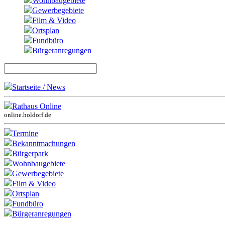
Wohnbaugebiete
Gewerbegebiete
Film & Video
Ortsplan
Fundbüro
Bürgeranregungen
Startseite / News
Rathaus Online
online.holdorf.de
Termine
Bekanntmachungen
Bürgerpark
Wohnbaugebiete
Gewerbegebiete
Film & Video
Ortsplan
Fundbüro
Bürgeranregungen