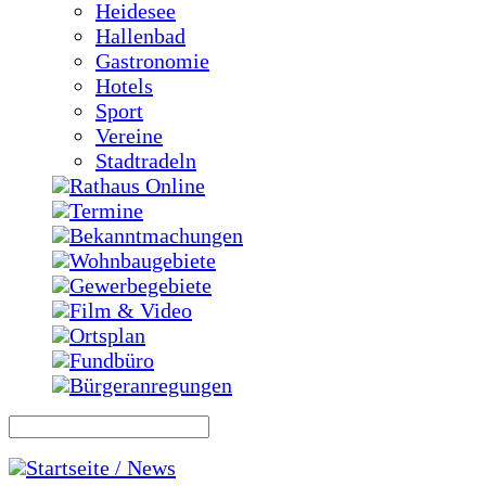
Heidesee
Hallenbad
Gastronomie
Hotels
Sport
Vereine
Stadtradeln
Rathaus Online
Termine
Bekanntmachungen
Wohnbaugebiete
Gewerbegebiete
Film & Video
Ortsplan
Fundbüro
Bürgeranregungen
Startseite / News