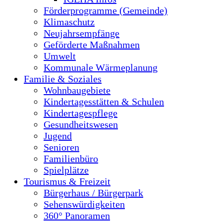
Förderprogramme (Gemeinde)
Klimaschutz
Neujahrsempfänge
Geförderte Maßnahmen
Umwelt
Kommunale Wärmeplanung
Familie & Soziales
Wohnbaugebiete
Kindertagesstätten & Schulen
Kindertagespflege
Gesundheitswesen
Jugend
Senioren
Familienbüro
Spielplätze
Tourismus & Freizeit
Bürgerhaus / Bürgerpark
Sehenswürdigkeiten
360° Panoramen