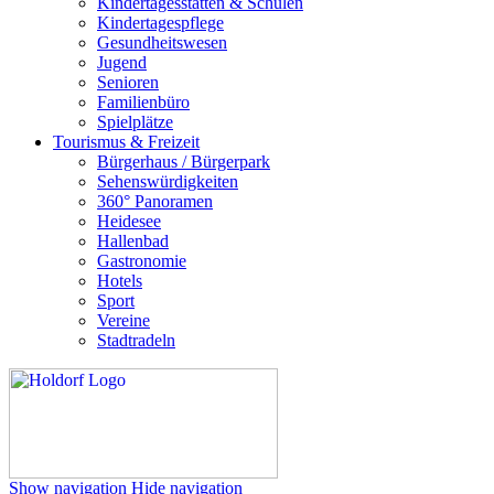
Kindertagesstätten & Schulen
Kindertagespflege
Gesundheitswesen
Jugend
Senioren
Familienbüro
Spielplätze
Tourismus & Freizeit
Bürgerhaus / Bürgerpark
Sehenswürdigkeiten
360° Panoramen
Heidesee
Hallenbad
Gastronomie
Hotels
Sport
Vereine
Stadtradeln
Show navigation
Hide navigation