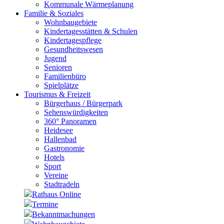
Kommunale Wärmeplanung
Familie & Soziales
Wohnbaugebiete
Kindertagesstätten & Schulen
Kindertagespflege
Gesundheitswesen
Jugend
Senioren
Familienbüro
Spielplätze
Tourismus & Freizeit
Bürgerhaus / Bürgerpark
Sehenswürdigkeiten
360° Panoramen
Heidesee
Hallenbad
Gastronomie
Hotels
Sport
Vereine
Stadtradeln
Rathaus Online
Termine
Bekanntmachungen