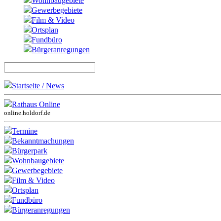
Wohnbaugebiete
Gewerbegebiete
Film & Video
Ortsplan
Fundbüro
Bürgeranregungen
Startseite / News
Rathaus Online
online.holdorf.de
Termine
Bekanntmachungen
Bürgerpark
Wohnbaugebiete
Gewerbegebiete
Film & Video
Ortsplan
Fundbüro
Bürgeranregungen