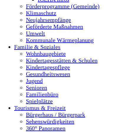
Förderprogramme (Gemeinde)
Klimaschutz
Neujahrsempfänge
Geförderte Maßnahmen
Umwelt
Kommunale Wärmeplanung
Familie & Soziales
Wohnbaugebiete
Kindertagesstätten & Schulen
Kindertagespflege
Gesundheitswesen
Jugend
Senioren
Familienbüro
Spielplätze
Tourismus & Freizeit
Bürgerhaus / Bürgerpark
Sehenswürdigkeiten
360° Panoramen