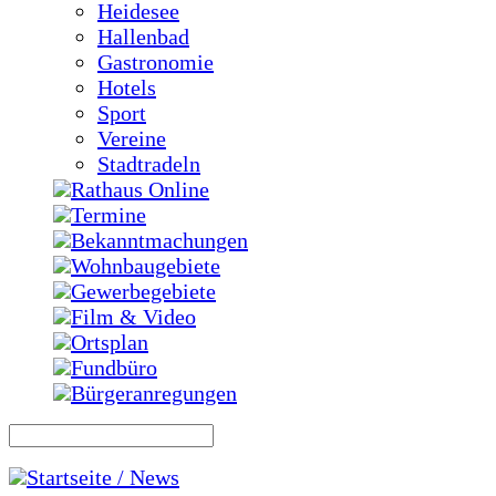
Heidesee
Hallenbad
Gastronomie
Hotels
Sport
Vereine
Stadtradeln
Rathaus Online
Termine
Bekanntmachungen
Wohnbaugebiete
Gewerbegebiete
Film & Video
Ortsplan
Fundbüro
Bürgeranregungen
Startseite / News