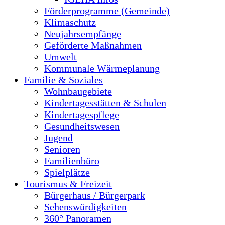
Förderprogramme (Gemeinde)
Klimaschutz
Neujahrsempfänge
Geförderte Maßnahmen
Umwelt
Kommunale Wärmeplanung
Familie & Soziales
Wohnbaugebiete
Kindertagesstätten & Schulen
Kindertagespflege
Gesundheitswesen
Jugend
Senioren
Familienbüro
Spielplätze
Tourismus & Freizeit
Bürgerhaus / Bürgerpark
Sehenswürdigkeiten
360° Panoramen