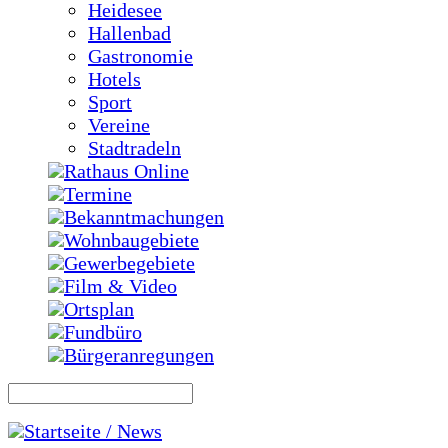
Heidesee
Hallenbad
Gastronomie
Hotels
Sport
Vereine
Stadtradeln
Rathaus Online
Termine
Bekanntmachungen
Wohnbaugebiete
Gewerbegebiete
Film & Video
Ortsplan
Fundbüro
Bürgeranregungen
Startseite / News