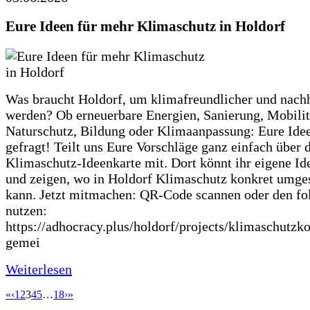
Eure Ideen für mehr Klimaschutz in Holdorf
Was braucht Holdorf, um klimafreundlicher und nachh
werden? Ob erneuerbare Energien, Sanierung, Mobilit
Naturschutz, Bildung oder Klimaanpassung: Eure Ide
gefragt! Teilt uns Eure Vorschläge ganz einfach über 
Klimaschutz-Ideenkarte mit. Dort könnt ihr eigene Id
und zeigen, wo in Holdorf Klimaschutz konkret umge
kann. Jetzt mitmachen: QR-Code scannen oder den fo
nutzen:
https://adhocracy.plus/holdorf/projects/klimaschutzk
gemei
Weiterlesen
«
‹
1
2
3
4
5
…
18
›
»