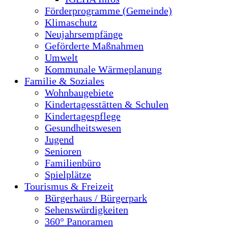
Förderprogramme (Gemeinde)
Klimaschutz
Neujahrsempfänge
Geförderte Maßnahmen
Umwelt
Kommunale Wärmeplanung
Familie & Soziales
Wohnbaugebiete
Kindertagesstätten & Schulen
Kindertagespflege
Gesundheitswesen
Jugend
Senioren
Familienbüro
Spielplätze
Tourismus & Freizeit
Bürgerhaus / Bürgerpark
Sehenswürdigkeiten
360° Panoramen