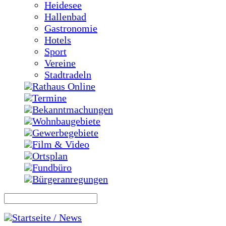
Heidesee
Hallenbad
Gastronomie
Hotels
Sport
Vereine
Stadtradeln
Rathaus Online
Termine
Bekanntmachungen
Wohnbaugebiete
Gewerbegebiete
Film & Video
Ortsplan
Fundbüro
Bürgeranregungen
Startseite / News