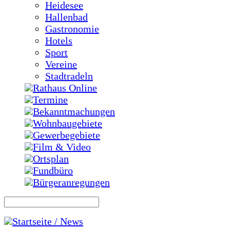
Heidesee
Hallenbad
Gastronomie
Hotels
Sport
Vereine
Stadtradeln
Rathaus Online
Termine
Bekanntmachungen
Wohnbaugebiete
Gewerbegebiete
Film & Video
Ortsplan
Fundbüro
Bürgeranregungen
Startseite / News