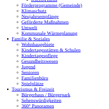
Förderprogramme (Gemeinde)
Klimaschutz
Neujahrsempfänge
Geförderte Maßnahmen
Umwelt
Kommunale Wärmeplanung
Familie & Soziales
Wohnbaugebiete
Kindertagesstätten & Schulen
Kindertagespflege
Gesundheitswesen
Jugend
Senioren
Familienbüro
Spielplätze
Tourismus & Freizeit
Bürgerhaus / Bürgerpark
Sehenswürdigkeiten
360° Panoramen