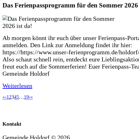
Das Ferienpassprogramm für den Sommer 2026 i
Ab morgen könnt ihr euch über unser Ferienpass-Porta
anmelden. Den Link zur Anmeldung findet ihr hier:
https://https://www.unser-ferienprogramm.de/holdorf
Also schaut schnell rein, entdeckt eure Lieblingsakti
freut euch auf die Sommerferien! Euer Ferienpass-Te
Gemeinde Holdorf
Weiterlesen
«
‹
1
2
3
4
5
…
19
›
»
Kontakt
Gemeinde Holdorf ©
2026