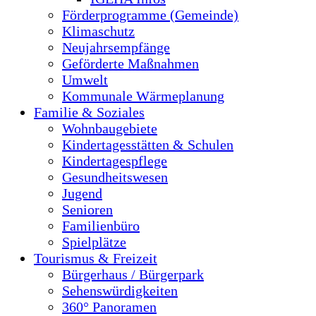
Förderprogramme (Gemeinde)
Klimaschutz
Neujahrsempfänge
Geförderte Maßnahmen
Umwelt
Kommunale Wärmeplanung
Familie & Soziales
Wohnbaugebiete
Kindertagesstätten & Schulen
Kindertagespflege
Gesundheitswesen
Jugend
Senioren
Familienbüro
Spielplätze
Tourismus & Freizeit
Bürgerhaus / Bürgerpark
Sehenswürdigkeiten
360° Panoramen