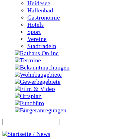
Heidesee
Hallenbad
Gastronomie
Hotels
Sport
Vereine
Stadtradeln
Rathaus Online
Termine
Bekanntmachungen
Wohnbaugebiete
Gewerbegebiete
Film & Video
Ortsplan
Fundbüro
Bürgeranregungen
Startseite / News