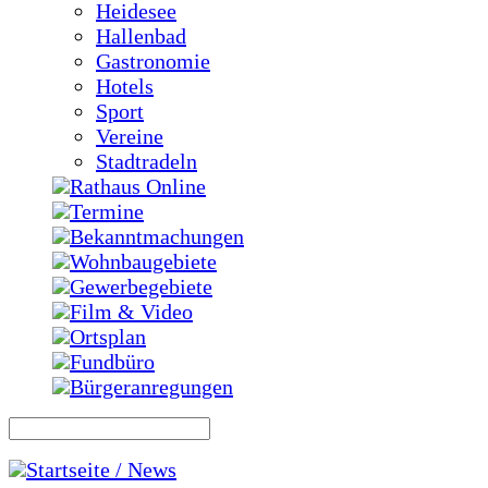
Heidesee
Hallenbad
Gastronomie
Hotels
Sport
Vereine
Stadtradeln
Rathaus Online
Termine
Bekanntmachungen
Wohnbaugebiete
Gewerbegebiete
Film & Video
Ortsplan
Fundbüro
Bürgeranregungen
Startseite / News