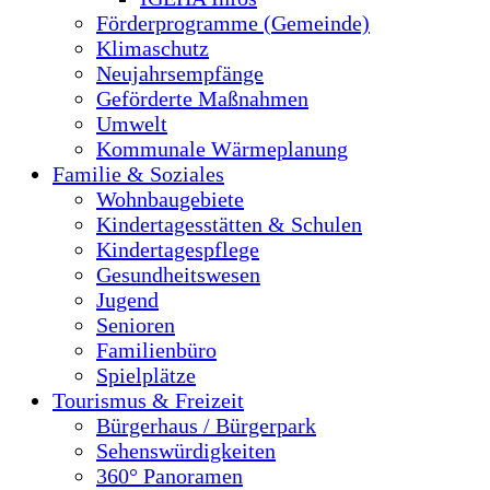
Förderprogramme (Gemeinde)
Klimaschutz
Neujahrsempfänge
Geförderte Maßnahmen
Umwelt
Kommunale Wärmeplanung
Familie & Soziales
Wohnbaugebiete
Kindertagesstätten & Schulen
Kindertagespflege
Gesundheitswesen
Jugend
Senioren
Familienbüro
Spielplätze
Tourismus & Freizeit
Bürgerhaus / Bürgerpark
Sehenswürdigkeiten
360° Panoramen