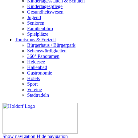
Kindertagesstätten & Schulen
Kindertagespflege
Gesundheitswesen
Jugend
Senioren
Familienbüro
Spielplätze
Tourismus & Freizeit
Bürgerhaus / Bürgerpark
Sehenswürdigkeiten
360° Panoramen
Heidesee
Hallenbad
Gastronomie
Hotels
Sport
Vereine
Stadtradeln
Show navigation
Hide navigation