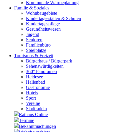
Kommunale Wärmeplanung
Familie & Soziales
Wohnbaugebiete
Kindertagesstätten & Schulen
Kindertagespflege
Gesundheitswesen
Jugend
Senioren
Familienbüro
Spielplätze
Tourismus & Freizeit
Bürgerhaus / Bürgerpark
Sehenswürdigkeiten
360° Panoramen
Heidesee
Hallenbad
Gastronomie
Hotels
Sport
Vereine
Stadtradeln
Rathaus Online
Termine
Bekanntmachungen