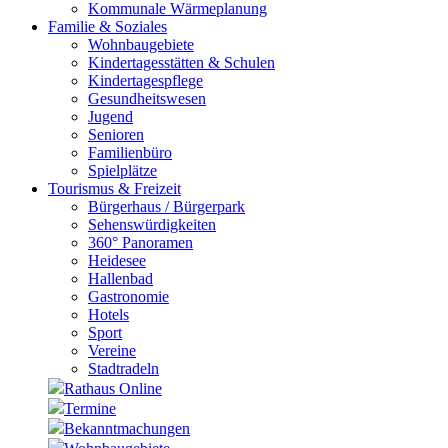
Kommunale Wärmeplanung
Familie & Soziales
Wohnbaugebiete
Kindertagesstätten & Schulen
Kindertagespflege
Gesundheitswesen
Jugend
Senioren
Familienbüro
Spielplätze
Tourismus & Freizeit
Bürgerhaus / Bürgerpark
Sehenswürdigkeiten
360° Panoramen
Heidesee
Hallenbad
Gastronomie
Hotels
Sport
Vereine
Stadtradeln
Rathaus Online
Termine
Bekanntmachungen