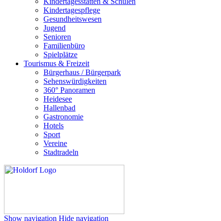
Kindertagesstätten & Schulen
Kindertagespflege
Gesundheitswesen
Jugend
Senioren
Familienbüro
Spielplätze
Tourismus & Freizeit
Bürgerhaus / Bürgerpark
Sehenswürdigkeiten
360° Panoramen
Heidesee
Hallenbad
Gastronomie
Hotels
Sport
Vereine
Stadtradeln
Show navigation
Hide navigation