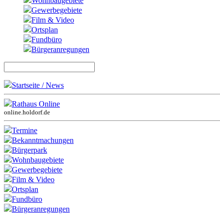
Wohnbaugebiete
Gewerbegebiete
Film & Video
Ortsplan
Fundbüro
Bürgeranregungen
Startseite / News
Rathaus Online
online.holdorf.de
Termine
Bekanntmachungen
Bürgerpark
Wohnbaugebiete
Gewerbegebiete
Film & Video
Ortsplan
Fundbüro
Bürgeranregungen