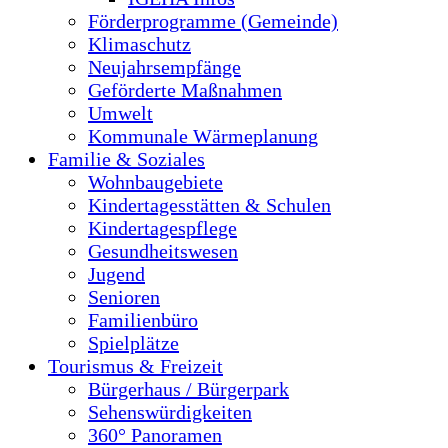
Förderprogramme (Gemeinde)
Klimaschutz
Neujahrsempfänge
Geförderte Maßnahmen
Umwelt
Kommunale Wärmeplanung
Familie & Soziales
Wohnbaugebiete
Kindertagesstätten & Schulen
Kindertagespflege
Gesundheitswesen
Jugend
Senioren
Familienbüro
Spielplätze
Tourismus & Freizeit
Bürgerhaus / Bürgerpark
Sehenswürdigkeiten
360° Panoramen