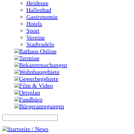
Heidesee
Hallenbad
Gastronomie
Hotels
Sport
Vereine
Stadtradeln
Rathaus Online
Termine
Bekanntmachungen
Wohnbaugebiete
Gewerbegebiete
Film & Video
Ortsplan
Fundbüro
Bürgeranregungen
Startseite / News