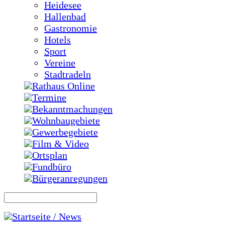
Heidesee
Hallenbad
Gastronomie
Hotels
Sport
Vereine
Stadtradeln
Rathaus Online
Termine
Bekanntmachungen
Wohnbaugebiete
Gewerbegebiete
Film & Video
Ortsplan
Fundbüro
Bürgeranregungen
Startseite / News