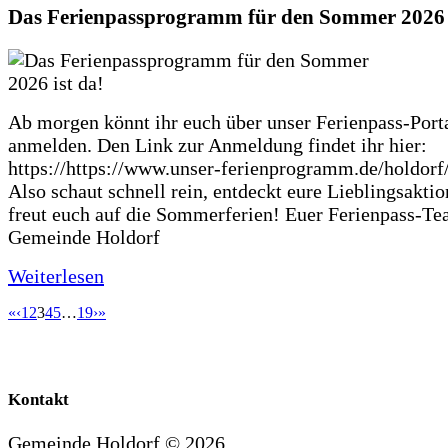
Das Ferienpassprogramm für den Sommer 2026 i
Ab morgen könnt ihr euch über unser Ferienpass-Porta
anmelden. Den Link zur Anmeldung findet ihr hier:
https://https://www.unser-ferienprogramm.de/holdorf
Also schaut schnell rein, entdeckt eure Lieblingsakti
freut euch auf die Sommerferien! Euer Ferienpass-Te
Gemeinde Holdorf
Weiterlesen
«
‹
1
2
3
4
5
…
19
›
»
Kontakt
Gemeinde Holdorf ©
2026