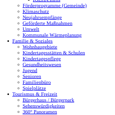
Förderprogramme (Gemeinde)
Klimaschutz
Neujahrsempfänge
Geförderte Maßnahmen
Umwelt
Kommunale Wärmeplanung
Familie & Soziales
Wohnbaugebiete
Kindertagesstätten & Schulen
Kindertagespflege
Gesundheitswesen
Jugend
Senioren
Familienbüro
Spielplätze
Tourismus & Freizeit
Bürgerhaus / Bürgerpark
Sehenswürdigkeiten
360° Panoramen