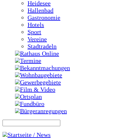
Heidesee
Hallenbad
Gastronomie
Hotels
Sport
Vereine
Stadtradeln
Rathaus Online
Termine
Bekanntmachungen
Wohnbaugebiete
Gewerbegebiete
Film & Video
Ortsplan
Fundbüro
Bürgeranregungen
Startseite / News