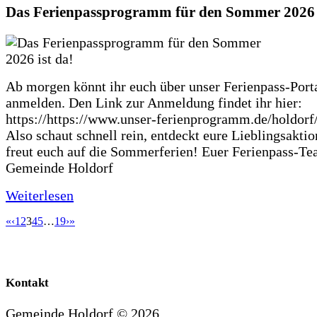
Das Ferienpassprogramm für den Sommer 2026 i
Ab morgen könnt ihr euch über unser Ferienpass-Porta
anmelden. Den Link zur Anmeldung findet ihr hier:
https://https://www.unser-ferienprogramm.de/holdorf
Also schaut schnell rein, entdeckt eure Lieblingsakti
freut euch auf die Sommerferien! Euer Ferienpass-Te
Gemeinde Holdorf
Weiterlesen
«
‹
1
2
3
4
5
…
19
›
»
Kontakt
Gemeinde Holdorf ©
2026