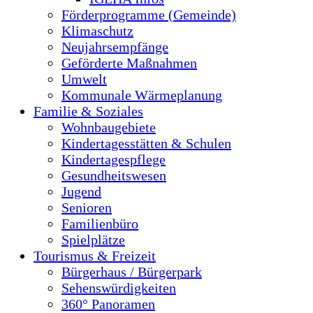
Förderprogramme (Gemeinde)
Klimaschutz
Neujahrsempfänge
Geförderte Maßnahmen
Umwelt
Kommunale Wärmeplanung
Familie & Soziales
Wohnbaugebiete
Kindertagesstätten & Schulen
Kindertagespflege
Gesundheitswesen
Jugend
Senioren
Familienbüro
Spielplätze
Tourismus & Freizeit
Bürgerhaus / Bürgerpark
Sehenswürdigkeiten
360° Panoramen