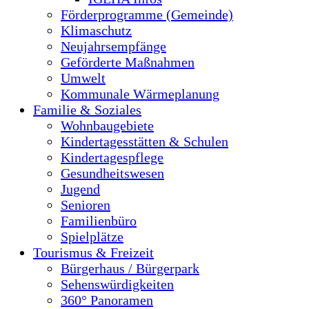
Förderprogramme (Gemeinde)
Klimaschutz
Neujahrsempfänge
Geförderte Maßnahmen
Umwelt
Kommunale Wärmeplanung
Familie & Soziales
Wohnbaugebiete
Kindertagesstätten & Schulen
Kindertagespflege
Gesundheitswesen
Jugend
Senioren
Familienbüro
Spielplätze
Tourismus & Freizeit
Bürgerhaus / Bürgerpark
Sehenswürdigkeiten
360° Panoramen