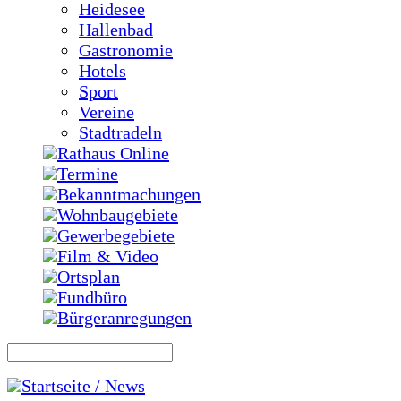
Heidesee
Hallenbad
Gastronomie
Hotels
Sport
Vereine
Stadtradeln
Rathaus Online
Termine
Bekanntmachungen
Wohnbaugebiete
Gewerbegebiete
Film & Video
Ortsplan
Fundbüro
Bürgeranregungen
Startseite / News