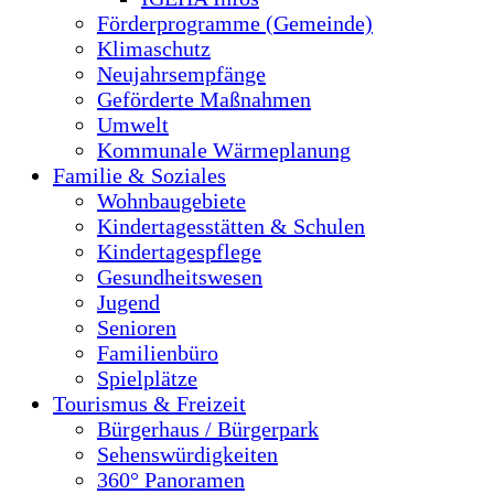
Förderprogramme (Gemeinde)
Klimaschutz
Neujahrsempfänge
Geförderte Maßnahmen
Umwelt
Kommunale Wärmeplanung
Familie & Soziales
Wohnbaugebiete
Kindertagesstätten & Schulen
Kindertagespflege
Gesundheitswesen
Jugend
Senioren
Familienbüro
Spielplätze
Tourismus & Freizeit
Bürgerhaus / Bürgerpark
Sehenswürdigkeiten
360° Panoramen