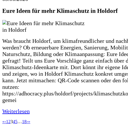
Eure Ideen für mehr Klimaschutz in Holdorf
Was braucht Holdorf, um klimafreundlicher und nachh
werden? Ob erneuerbare Energien, Sanierung, Mobilit
Naturschutz, Bildung oder Klimaanpassung: Eure Ide
gefragt! Teilt uns Eure Vorschläge ganz einfach über 
Klimaschutz-Ideenkarte mit. Dort könnt ihr eigene Id
und zeigen, wo in Holdorf Klimaschutz konkret umge
kann. Jetzt mitmachen: QR-Code scannen oder den fo
nutzen:
https://adhocracy.plus/holdorf/projects/klimaschutzk
gemei
Weiterlesen
«
‹
1
2
3
4
5
…
18
›
»