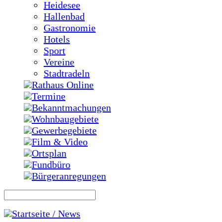
Heidesee
Hallenbad
Gastronomie
Hotels
Sport
Vereine
Stadtradeln
Rathaus Online
Termine
Bekanntmachungen
Wohnbaugebiete
Gewerbegebiete
Film & Video
Ortsplan
Fundbüro
Bürgeranregungen
Startseite / News