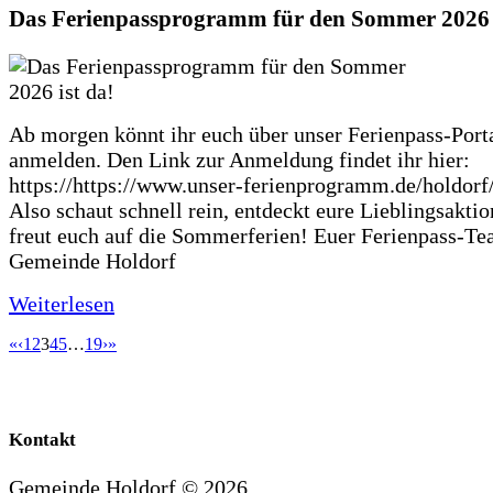
Das Ferienpassprogramm für den Sommer 2026 i
Ab morgen könnt ihr euch über unser Ferienpass-Porta
anmelden. Den Link zur Anmeldung findet ihr hier:
https://https://www.unser-ferienprogramm.de/holdorf
Also schaut schnell rein, entdeckt eure Lieblingsakti
freut euch auf die Sommerferien! Euer Ferienpass-Te
Gemeinde Holdorf
Weiterlesen
«
‹
1
2
3
4
5
…
19
›
»
Kontakt
Gemeinde Holdorf ©
2026