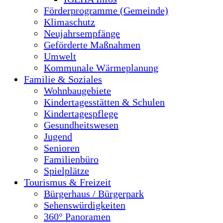
Förderprogramme (Gemeinde)
Klimaschutz
Neujahrsempfänge
Geförderte Maßnahmen
Umwelt
Kommunale Wärmeplanung
Familie & Soziales
Wohnbaugebiete
Kindertagesstätten & Schulen
Kindertagespflege
Gesundheitswesen
Jugend
Senioren
Familienbüro
Spielplätze
Tourismus & Freizeit
Bürgerhaus / Bürgerpark
Sehenswürdigkeiten
360° Panoramen