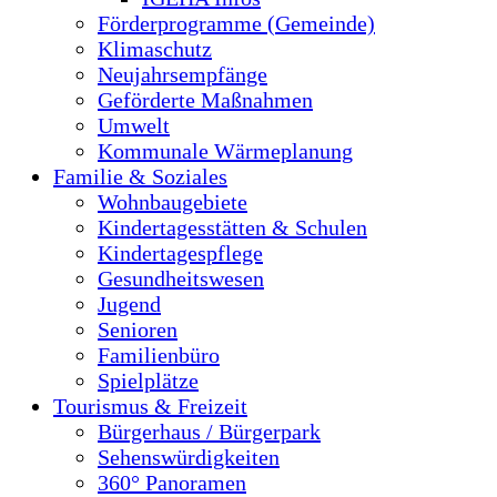
Förderprogramme (Gemeinde)
Klimaschutz
Neujahrsempfänge
Geförderte Maßnahmen
Umwelt
Kommunale Wärmeplanung
Familie & Soziales
Wohnbaugebiete
Kindertagesstätten & Schulen
Kindertagespflege
Gesundheitswesen
Jugend
Senioren
Familienbüro
Spielplätze
Tourismus & Freizeit
Bürgerhaus / Bürgerpark
Sehenswürdigkeiten
360° Panoramen