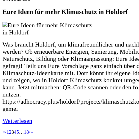
Eure Ideen für mehr Klimaschutz in Holdorf
Was braucht Holdorf, um klimafreundlicher und nachh
werden? Ob erneuerbare Energien, Sanierung, Mobilit
Naturschutz, Bildung oder Klimaanpassung: Eure Ide
gefragt! Teilt uns Eure Vorschläge ganz einfach über 
Klimaschutz-Ideenkarte mit. Dort könnt ihr eigene Id
und zeigen, wo in Holdorf Klimaschutz konkret umge
kann. Jetzt mitmachen: QR-Code scannen oder den fo
nutzen:
https://adhocracy.plus/holdorf/projects/klimaschutzk
gemei
Weiterlesen
«
‹
1
2
3
4
5
…
18
›
»