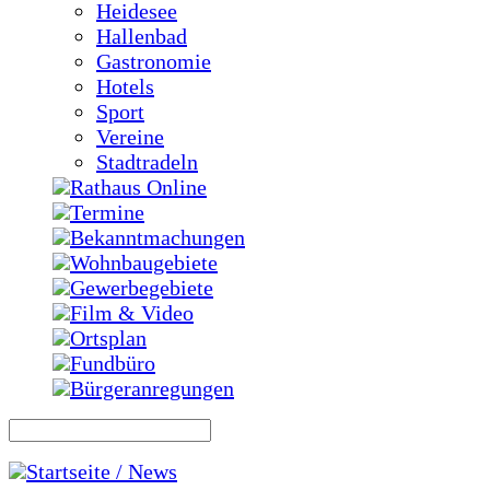
Heidesee
Hallenbad
Gastronomie
Hotels
Sport
Vereine
Stadtradeln
Rathaus Online
Termine
Bekanntmachungen
Wohnbaugebiete
Gewerbegebiete
Film & Video
Ortsplan
Fundbüro
Bürgeranregungen
Startseite / News