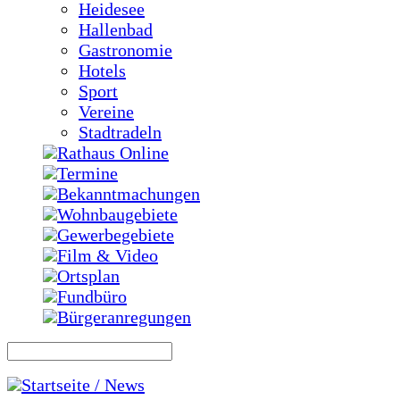
Heidesee
Hallenbad
Gastronomie
Hotels
Sport
Vereine
Stadtradeln
Rathaus Online
Termine
Bekanntmachungen
Wohnbaugebiete
Gewerbegebiete
Film & Video
Ortsplan
Fundbüro
Bürgeranregungen
Startseite / News