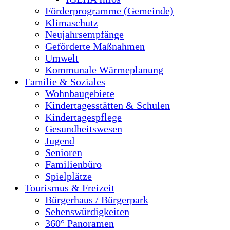
Förderprogramme (Gemeinde)
Klimaschutz
Neujahrsempfänge
Geförderte Maßnahmen
Umwelt
Kommunale Wärmeplanung
Familie & Soziales
Wohnbaugebiete
Kindertagesstätten & Schulen
Kindertagespflege
Gesundheitswesen
Jugend
Senioren
Familienbüro
Spielplätze
Tourismus & Freizeit
Bürgerhaus / Bürgerpark
Sehenswürdigkeiten
360° Panoramen