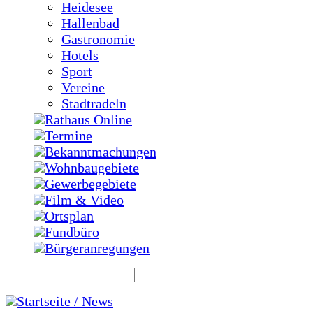
Heidesee
Hallenbad
Gastronomie
Hotels
Sport
Vereine
Stadtradeln
Rathaus Online
Termine
Bekanntmachungen
Wohnbaugebiete
Gewerbegebiete
Film & Video
Ortsplan
Fundbüro
Bürgeranregungen
Startseite / News