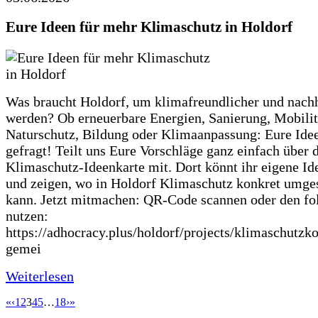
Eure Ideen für mehr Klimaschutz in Holdorf
Was braucht Holdorf, um klimafreundlicher und nachh
werden? Ob erneuerbare Energien, Sanierung, Mobilit
Naturschutz, Bildung oder Klimaanpassung: Eure Ide
gefragt! Teilt uns Eure Vorschläge ganz einfach über 
Klimaschutz-Ideenkarte mit. Dort könnt ihr eigene Id
und zeigen, wo in Holdorf Klimaschutz konkret umge
kann. Jetzt mitmachen: QR-Code scannen oder den fo
nutzen:
https://adhocracy.plus/holdorf/projects/klimaschutzk
gemei
Weiterlesen
«
‹
1
2
3
4
5
…
18
›
»