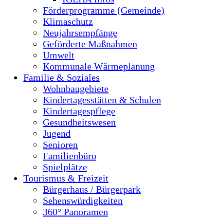
Förderprogramme (Gemeinde)
Klimaschutz
Neujahrsempfänge
Geförderte Maßnahmen
Umwelt
Kommunale Wärmeplanung
Familie & Soziales
Wohnbaugebiete
Kindertagesstätten & Schulen
Kindertagespflege
Gesundheitswesen
Jugend
Senioren
Familienbüro
Spielplätze
Tourismus & Freizeit
Bürgerhaus / Bürgerpark
Sehenswürdigkeiten
360° Panoramen