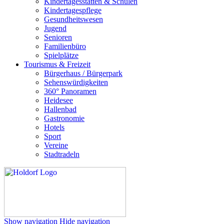
Kindertagesstätten & Schulen
Kindertagespflege
Gesundheitswesen
Jugend
Senioren
Familienbüro
Spielplätze
Tourismus & Freizeit
Bürgerhaus / Bürgerpark
Sehenswürdigkeiten
360° Panoramen
Heidesee
Hallenbad
Gastronomie
Hotels
Sport
Vereine
Stadtradeln
Show navigation
Hide navigation