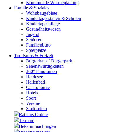
Kommunale Wärmeplanung
Familie & Soziales
Wohnbaugebiete
Kindertagesstätten & Schulen
Kindertagespflege
Gesundheitswesen
Jugend
Senioren
Familienbüro
Spielplätze
Tourismus & Freizeit
Bürgerhaus / Bürgerpark
Sehenswürdigkeiten
360° Panoramen
Heidesee
Hallenbad
Gastronomie
Hotels
Sport
Vereine
Stadtradeln
Rathaus Online
Termine
Bekanntmachungen