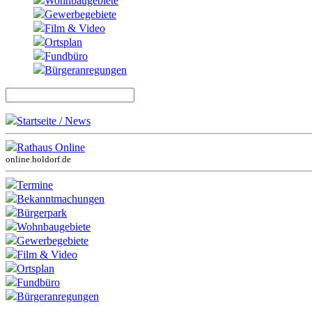
Wohnbaugebiete
Gewerbegebiete
Film & Video
Ortsplan
Fundbüro
Bürgeranregungen
Startseite / News
Rathaus Online
online.holdorf.de
Termine
Bekanntmachungen
Bürgerpark
Wohnbaugebiete
Gewerbegebiete
Film & Video
Ortsplan
Fundbüro
Bürgeranregungen