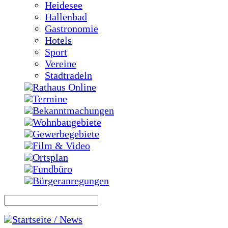
Heidesee
Hallenbad
Gastronomie
Hotels
Sport
Vereine
Stadtradeln
Rathaus Online
Termine
Bekanntmachungen
Wohnbaugebiete
Gewerbegebiete
Film & Video
Ortsplan
Fundbüro
Bürgeranregungen
Startseite / News