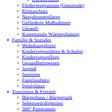
Förderprogramme (Gemeinde)
Klimaschutz
Neujahrsempfänge
Geförderte Maßnahmen
Umwelt
Kommunale Wärmeplanung
Familie & Soziales
Wohnbaugebiete
Kindertagesstätten & Schulen
Kindertagespflege
Gesundheitswesen
Jugend
Senioren
Familienbüro
Spielplätze
Tourismus & Freizeit
Bürgerhaus / Bürgerpark
Sehenswürdigkeiten
360° Panoramen