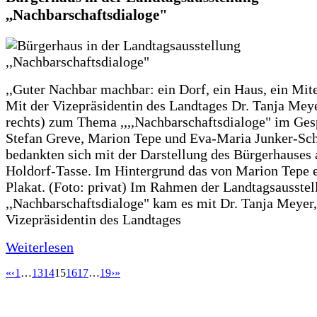
,,Nachbarschaftsdialoge"
,,Guter Nachbar machbar: ein Dorf, ein Haus, ein Mit
Mit der Vizepräsidentin des Landtages Dr. Tanja Meye
rechts) zum Thema ,,,,Nachbarschaftsdialoge" im Ges
Stefan Greve, Marion Tepe und Eva-Maria Junker-Sc
bedankten sich mit der Darstellung des Bürgerhauses 
Holdorf-Tasse. Im Hintergrund das von Marion Tepe e
Plakat. (Foto: privat) Im Rahmen der Landtagsausstel
,,Nachbarschaftsdialoge" kam es mit Dr. Tanja Meyer,
Vizepräsidentin des Landtages
Weiterlesen
«
‹
1
…
13
14
15
16
17
…
19
›
»