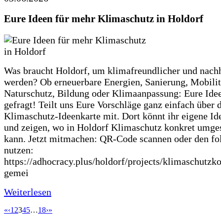
Eure Ideen für mehr Klimaschutz in Holdorf
Was braucht Holdorf, um klimafreundlicher und nachh
werden? Ob erneuerbare Energien, Sanierung, Mobilit
Naturschutz, Bildung oder Klimaanpassung: Eure Ide
gefragt! Teilt uns Eure Vorschläge ganz einfach über 
Klimaschutz-Ideenkarte mit. Dort könnt ihr eigene Id
und zeigen, wo in Holdorf Klimaschutz konkret umge
kann. Jetzt mitmachen: QR-Code scannen oder den fo
nutzen:
https://adhocracy.plus/holdorf/projects/klimaschutzk
gemei
Weiterlesen
«
‹
1
2
3
4
5
…
18
›
»