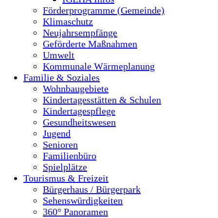
Förderprogramme (Gemeinde)
Klimaschutz
Neujahrsempfänge
Geförderte Maßnahmen
Umwelt
Kommunale Wärmeplanung
Familie & Soziales
Wohnbaugebiete
Kindertagesstätten & Schulen
Kindertagespflege
Gesundheitswesen
Jugend
Senioren
Familienbüro
Spielplätze
Tourismus & Freizeit
Bürgerhaus / Bürgerpark
Sehenswürdigkeiten
360° Panoramen