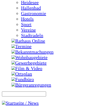
Heidesee
Hallenbad
Gastronomie
Hotels
Sport
Vereine
Stadtradeln
Rathaus Online
Termine
Bekanntmachungen
Wohnbaugebiete
Gewerbegebiete
Film & Video
Ortsplan
Fundbüro
Bürgeranregungen
Startseite / News