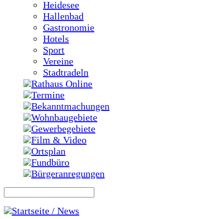
Heidesee
Hallenbad
Gastronomie
Hotels
Sport
Vereine
Stadtradeln
Rathaus Online
Termine
Bekanntmachungen
Wohnbaugebiete
Gewerbegebiete
Film & Video
Ortsplan
Fundbüro
Bürgeranregungen
Startseite / News