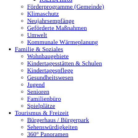
Förderprogramme (Gemeinde)
Klimaschutz
Neujahrsempfänge
Geförderte Maßnahmen
Umwelt
Kommunale Wärmeplanung
Familie & Soziales
Wohnbaugebiete
Kindertagesstätten & Schulen
Kindertagespflege
Gesundheitswesen
Jugend
Senioren
Familienbüro
Spielplätze
Tourismus & Freizeit
Bürgerhaus / Bürgerpark
Sehenswürdigkeiten
360° Panoramen