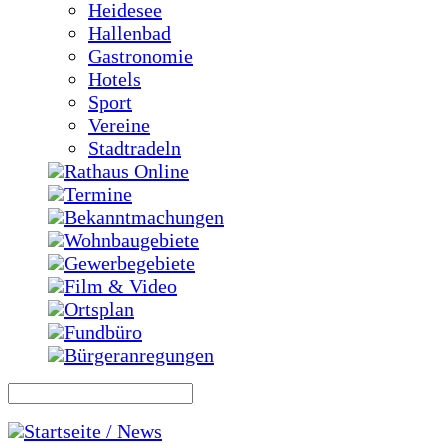
Heidesee
Hallenbad
Gastronomie
Hotels
Sport
Vereine
Stadtradeln
Rathaus Online
Termine
Bekanntmachungen
Wohnbaugebiete
Gewerbegebiete
Film & Video
Ortsplan
Fundbüro
Bürgeranregungen
Startseite / News