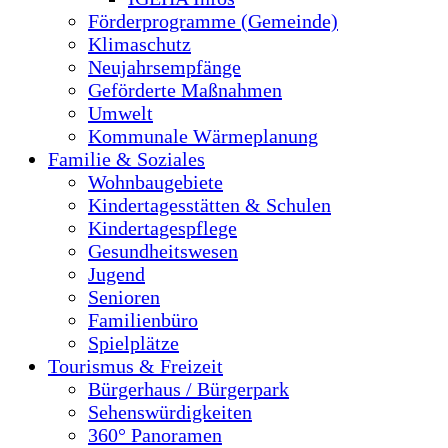
Förderprogramme (Gemeinde)
Klimaschutz
Neujahrsempfänge
Geförderte Maßnahmen
Umwelt
Kommunale Wärmeplanung
Familie & Soziales
Wohnbaugebiete
Kindertagesstätten & Schulen
Kindertagespflege
Gesundheitswesen
Jugend
Senioren
Familienbüro
Spielplätze
Tourismus & Freizeit
Bürgerhaus / Bürgerpark
Sehenswürdigkeiten
360° Panoramen