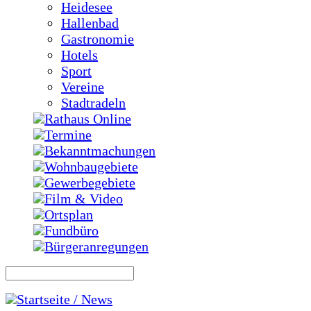
Heidesee
Hallenbad
Gastronomie
Hotels
Sport
Vereine
Stadtradeln
Rathaus Online
Termine
Bekanntmachungen
Wohnbaugebiete
Gewerbegebiete
Film & Video
Ortsplan
Fundbüro
Bürgeranregungen
Startseite / News