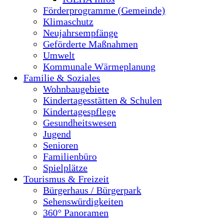
Förderprogramme (Gemeinde)
Klimaschutz
Neujahrsempfänge
Geförderte Maßnahmen
Umwelt
Kommunale Wärmeplanung
Familie & Soziales
Wohnbaugebiete
Kindertagesstätten & Schulen
Kindertagespflege
Gesundheitswesen
Jugend
Senioren
Familienbüro
Spielplätze
Tourismus & Freizeit
Bürgerhaus / Bürgerpark
Sehenswürdigkeiten
360° Panoramen