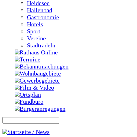
Heidesee
Hallenbad
Gastronomie
Hotels
Sport
Vereine
Stadtradeln
Rathaus Online
Termine
Bekanntmachungen
Wohnbaugebiete
Gewerbegebiete
Film & Video
Ortsplan
Fundbüro
Bürgeranregungen
Startseite / News