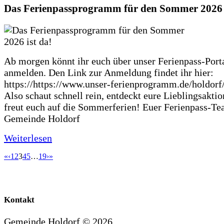
Das Ferienpassprogramm für den Sommer 2026 i
Ab morgen könnt ihr euch über unser Ferienpass-Porta
anmelden. Den Link zur Anmeldung findet ihr hier:
https://https://www.unser-ferienprogramm.de/holdorf
Also schaut schnell rein, entdeckt eure Lieblingsakti
freut euch auf die Sommerferien! Euer Ferienpass-Te
Gemeinde Holdorf
Weiterlesen
«
‹
1
2
3
4
5
…
19
›
»
Kontakt
Gemeinde Holdorf ©
2026