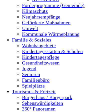
Förderprogramme (Gemeinde)
Klimaschutz
Neujahrsempfänge
Geförderte Maßnahmen
Umwelt
Kommunale Wärmeplanung
Familie & Soziales
Wohnbaugebiete
Kindertagesstätten & Schulen
Kindertagespflege
Gesundheitswesen
Jugend
Senioren
Familienbüro
Spielplätze
Tourismus & Freizeit
Bürgerhaus / Bürgerpark
Sehenswürdigkeiten
360° Panoramen