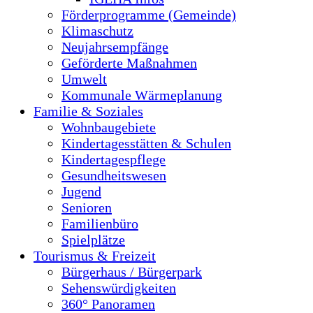
Förderprogramme (Gemeinde)
Klimaschutz
Neujahrsempfänge
Geförderte Maßnahmen
Umwelt
Kommunale Wärmeplanung
Familie & Soziales
Wohnbaugebiete
Kindertagesstätten & Schulen
Kindertagespflege
Gesundheitswesen
Jugend
Senioren
Familienbüro
Spielplätze
Tourismus & Freizeit
Bürgerhaus / Bürgerpark
Sehenswürdigkeiten
360° Panoramen