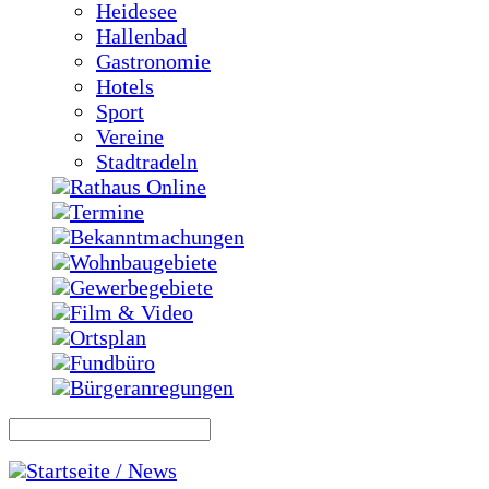
Heidesee
Hallenbad
Gastronomie
Hotels
Sport
Vereine
Stadtradeln
Rathaus Online
Termine
Bekanntmachungen
Wohnbaugebiete
Gewerbegebiete
Film & Video
Ortsplan
Fundbüro
Bürgeranregungen
Startseite / News