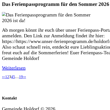
Das Ferienpassprogramm für den Sommer 2026 i
Ab morgen könnt ihr euch über unser Ferienpass-Porta
anmelden. Den Link zur Anmeldung findet ihr hier:
https://https://www.unser-ferienprogramm.de/holdorf
Also schaut schnell rein, entdeckt eure Lieblingsakti
freut euch auf die Sommerferien! Euer Ferienpass-Te
Gemeinde Holdorf
Weiterlesen
«
‹
1
2
3
4
5
…
19
›
»
Kontakt
Gemeinde Holdorf ©
2026