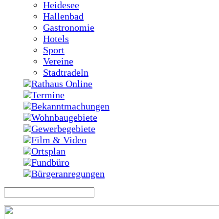
Heidesee
Hallenbad
Gastronomie
Hotels
Sport
Vereine
Stadtradeln
Rathaus Online
Termine
Bekanntmachungen
Wohnbaugebiete
Gewerbegebiete
Film & Video
Ortsplan
Fundbüro
Bürgeranregungen