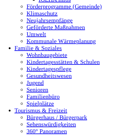
Förderprogramme (Gemeinde)
Klimaschutz
Neujahrsempfänge
Geförderte Maßnahmen
Umwelt
Kommunale Wärmeplanung
Familie & Soziales
Wohnbaugebiete
Kindertagesstätten & Schulen
Kindertagespflege
Gesundheitswesen
Jugend
Senioren
Familienbüro
Spielplätze
Tourismus & Freizeit
Bürgerhaus / Bürgerpark
Sehenswürdigkeiten
360° Panoramen