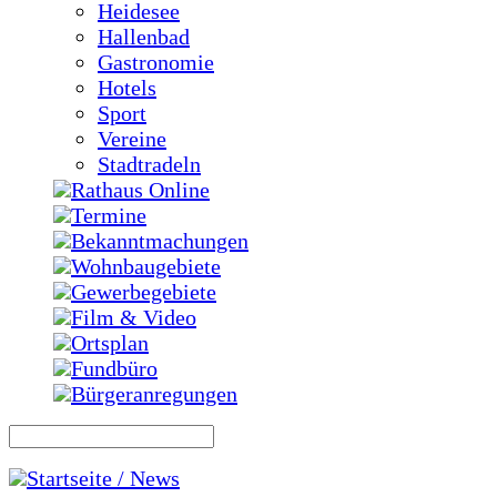
Heidesee
Hallenbad
Gastronomie
Hotels
Sport
Vereine
Stadtradeln
Rathaus Online
Termine
Bekanntmachungen
Wohnbaugebiete
Gewerbegebiete
Film & Video
Ortsplan
Fundbüro
Bürgeranregungen
Startseite / News