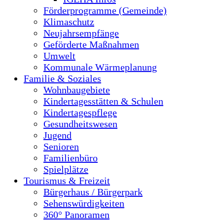
Förderprogramme (Gemeinde)
Klimaschutz
Neujahrsempfänge
Geförderte Maßnahmen
Umwelt
Kommunale Wärmeplanung
Familie & Soziales
Wohnbaugebiete
Kindertagesstätten & Schulen
Kindertagespflege
Gesundheitswesen
Jugend
Senioren
Familienbüro
Spielplätze
Tourismus & Freizeit
Bürgerhaus / Bürgerpark
Sehenswürdigkeiten
360° Panoramen