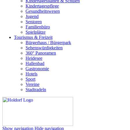
Kindertagesstätten & Schulen
Kindertagespflege
Gesundheitswesen
Jugend
Senioren
Familienbüro
Spielplätze
Tourismus & Freizeit
Bürgerhaus / Bürgerpark
Sehenswürdigkeiten
360° Panoramen
Heidesee
Hallenbad
Gastronomie
Hotels
Sport
Vereine
Stadtradeln
Show navigation
Hide navigation