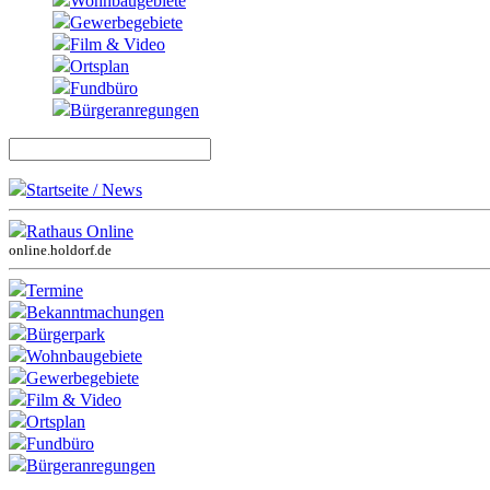
Wohnbaugebiete
Gewerbegebiete
Film & Video
Ortsplan
Fundbüro
Bürgeranregungen
Startseite / News
Rathaus Online
online.holdorf.de
Termine
Bekanntmachungen
Bürgerpark
Wohnbaugebiete
Gewerbegebiete
Film & Video
Ortsplan
Fundbüro
Bürgeranregungen