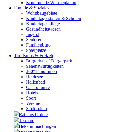
Kommunale Wärmeplanung
Familie & Soziales
Wohnbaugebiete
Kindertagesstätten & Schulen
Kindertagespflege
Gesundheitswesen
Jugend
Senioren
Familienbüro
Spielplätze
Tourismus & Freizeit
Bürgerhaus / Bürgerpark
Sehenswürdigkeiten
360° Panoramen
Heidesee
Hallenbad
Gastronomie
Hotels
Sport
Vereine
Stadtradeln
Rathaus Online
Termine
Bekanntmachungen