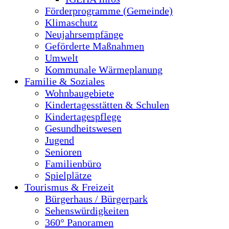
Förderprogramme (Gemeinde)
Klimaschutz
Neujahrsempfänge
Geförderte Maßnahmen
Umwelt
Kommunale Wärmeplanung
Familie & Soziales
Wohnbaugebiete
Kindertagesstätten & Schulen
Kindertagespflege
Gesundheitswesen
Jugend
Senioren
Familienbüro
Spielplätze
Tourismus & Freizeit
Bürgerhaus / Bürgerpark
Sehenswürdigkeiten
360° Panoramen