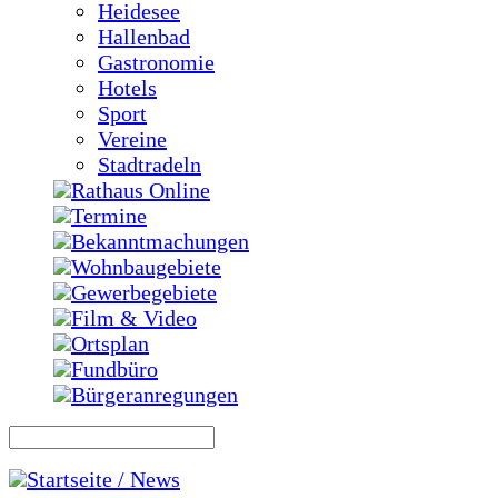
Heidesee
Hallenbad
Gastronomie
Hotels
Sport
Vereine
Stadtradeln
Rathaus Online
Termine
Bekanntmachungen
Wohnbaugebiete
Gewerbegebiete
Film & Video
Ortsplan
Fundbüro
Bürgeranregungen
Startseite / News