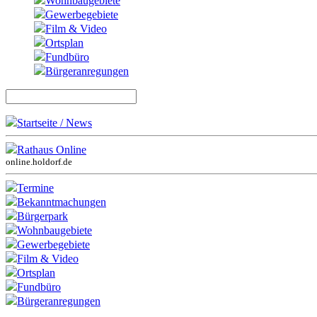
Wohnbaugebiete
Gewerbegebiete
Film & Video
Ortsplan
Fundbüro
Bürgeranregungen
Startseite / News
Rathaus Online
online.holdorf.de
Termine
Bekanntmachungen
Bürgerpark
Wohnbaugebiete
Gewerbegebiete
Film & Video
Ortsplan
Fundbüro
Bürgeranregungen