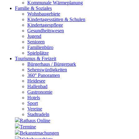
Kommunale Wärmeplanung
Familie & Soziales
Wohnbaugebiete
Kindertagesstätten & Schulen
Kindertagespflege
Gesundheitswesen
Jugend
Senioren
Familienbüro
Spielplätze
Tourismus & Freizeit
Bürgerhaus / Bürgerpark
Sehenswürdigkeiten
360° Panoramen
Heidesee
Hallenbad
Gastronomie
Hotels
Sport
Vereine
Stadtradeln
Rathaus Online
Termine
Bekanntmachungen