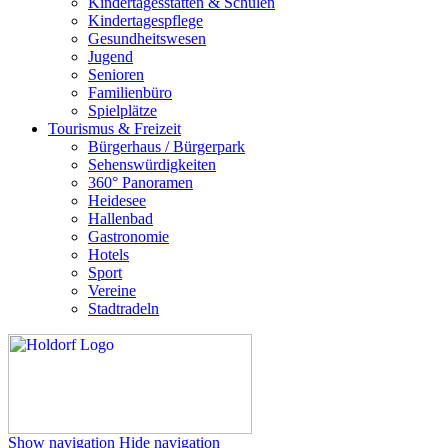
Kindertagesstätten & Schulen
Kindertagespflege
Gesundheitswesen
Jugend
Senioren
Familienbüro
Spielplätze
Tourismus & Freizeit
Bürgerhaus / Bürgerpark
Sehenswürdigkeiten
360° Panoramen
Heidesee
Hallenbad
Gastronomie
Hotels
Sport
Vereine
Stadtradeln
Show navigation
Hide navigation