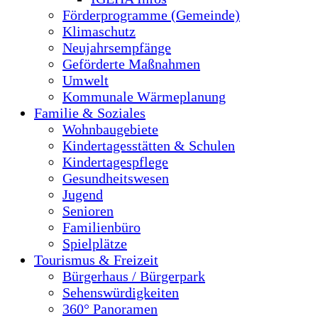
Förderprogramme (Gemeinde)
Klimaschutz
Neujahrsempfänge
Geförderte Maßnahmen
Umwelt
Kommunale Wärmeplanung
Familie & Soziales
Wohnbaugebiete
Kindertagesstätten & Schulen
Kindertagespflege
Gesundheitswesen
Jugend
Senioren
Familienbüro
Spielplätze
Tourismus & Freizeit
Bürgerhaus / Bürgerpark
Sehenswürdigkeiten
360° Panoramen