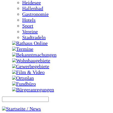
Heidesee
Hallenbad
Gastronomie
Hotels
Sport
Vereine
Stadtradeln
Rathaus Online
Termine
Bekanntmachungen
Wohnbaugebiete
Gewerbegebiete
Film & Video
Ortsplan
Fundbüro
Bürgeranregungen
Startseite / News