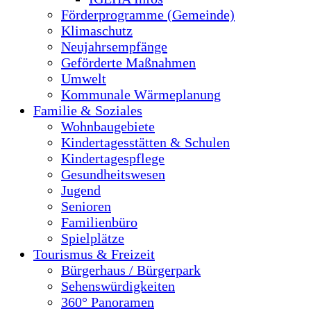
Förderprogramme (Gemeinde)
Klimaschutz
Neujahrsempfänge
Geförderte Maßnahmen
Umwelt
Kommunale Wärmeplanung
Familie & Soziales
Wohnbaugebiete
Kindertagesstätten & Schulen
Kindertagespflege
Gesundheitswesen
Jugend
Senioren
Familienbüro
Spielplätze
Tourismus & Freizeit
Bürgerhaus / Bürgerpark
Sehenswürdigkeiten
360° Panoramen