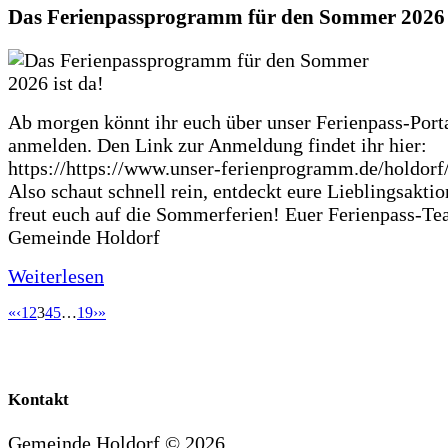
Das Ferienpassprogramm für den Sommer 2026 i
Ab morgen könnt ihr euch über unser Ferienpass-Porta
anmelden. Den Link zur Anmeldung findet ihr hier:
https://https://www.unser-ferienprogramm.de/holdorf
Also schaut schnell rein, entdeckt eure Lieblingsakti
freut euch auf die Sommerferien! Euer Ferienpass-Te
Gemeinde Holdorf
Weiterlesen
«
‹
1
2
3
4
5
…
19
›
»
Kontakt
Gemeinde Holdorf ©
2026