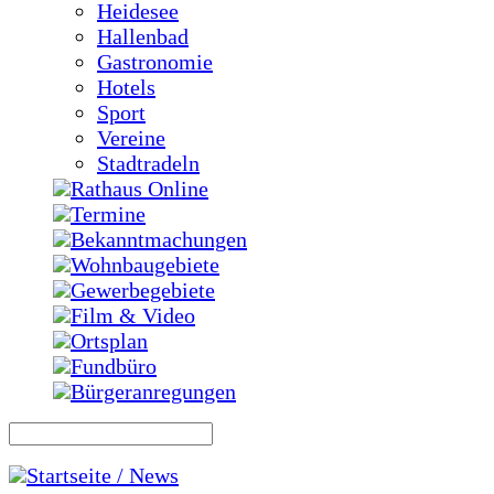
Heidesee
Hallenbad
Gastronomie
Hotels
Sport
Vereine
Stadtradeln
Rathaus Online
Termine
Bekanntmachungen
Wohnbaugebiete
Gewerbegebiete
Film & Video
Ortsplan
Fundbüro
Bürgeranregungen
Startseite / News