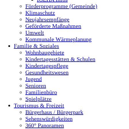
Förderprogramme (Gemeinde)
Klimaschutz
Neujahrsempfänge
Geförderte Maßnahmen
Umwelt
Kommunale Wärmeplanung
Familie & Soziales
Wohnbaugebiete
Kindertagesstätten & Schulen
Kindertagespflege
Gesundheitswesen
Jugend
Senioren
Familienbüro
Spielplätze
Tourismus & Freizeit
Bürgerhaus / Bürgerpark
Sehenswürdigkeiten
360° Panoramen