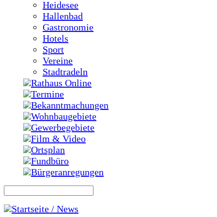
Heidesee
Hallenbad
Gastronomie
Hotels
Sport
Vereine
Stadtradeln
Rathaus Online
Termine
Bekanntmachungen
Wohnbaugebiete
Gewerbegebiete
Film & Video
Ortsplan
Fundbüro
Bürgeranregungen
Startseite / News