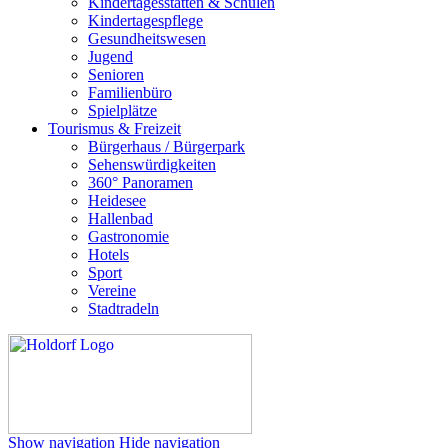
Kindertagesstätten & Schulen
Kindertagespflege
Gesundheitswesen
Jugend
Senioren
Familienbüro
Spielplätze
Tourismus & Freizeit
Bürgerhaus / Bürgerpark
Sehenswürdigkeiten
360° Panoramen
Heidesee
Hallenbad
Gastronomie
Hotels
Sport
Vereine
Stadtradeln
Show navigation
Hide navigation