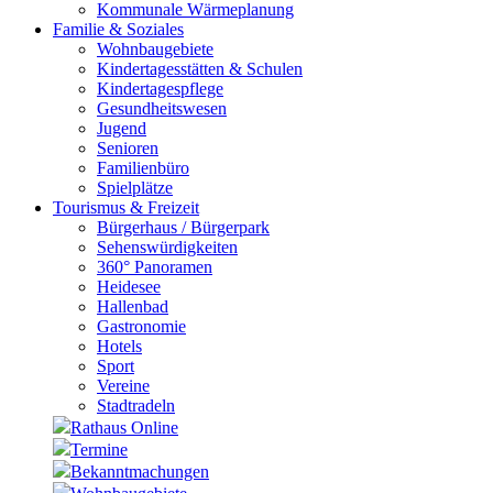
Kommunale Wärmeplanung
Familie & Soziales
Wohnbaugebiete
Kindertagesstätten & Schulen
Kindertagespflege
Gesundheitswesen
Jugend
Senioren
Familienbüro
Spielplätze
Tourismus & Freizeit
Bürgerhaus / Bürgerpark
Sehenswürdigkeiten
360° Panoramen
Heidesee
Hallenbad
Gastronomie
Hotels
Sport
Vereine
Stadtradeln
Rathaus Online
Termine
Bekanntmachungen