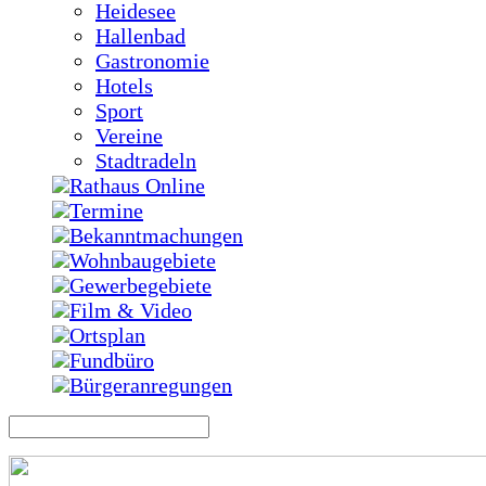
Heidesee
Hallenbad
Gastronomie
Hotels
Sport
Vereine
Stadtradeln
Rathaus Online
Termine
Bekanntmachungen
Wohnbaugebiete
Gewerbegebiete
Film & Video
Ortsplan
Fundbüro
Bürgeranregungen