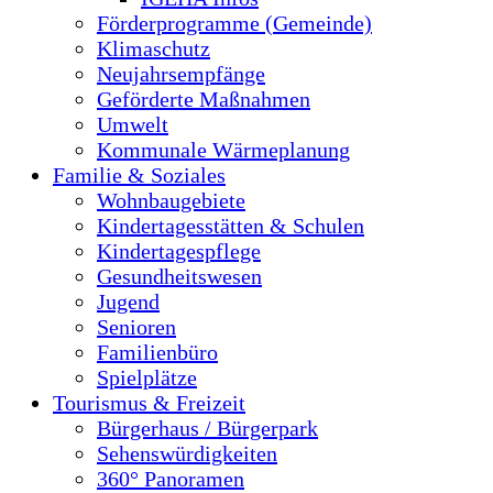
Förderprogramme (Gemeinde)
Klimaschutz
Neujahrsempfänge
Geförderte Maßnahmen
Umwelt
Kommunale Wärmeplanung
Familie & Soziales
Wohnbaugebiete
Kindertagesstätten & Schulen
Kindertagespflege
Gesundheitswesen
Jugend
Senioren
Familienbüro
Spielplätze
Tourismus & Freizeit
Bürgerhaus / Bürgerpark
Sehenswürdigkeiten
360° Panoramen