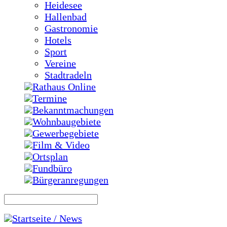
Heidesee
Hallenbad
Gastronomie
Hotels
Sport
Vereine
Stadtradeln
Rathaus Online
Termine
Bekanntmachungen
Wohnbaugebiete
Gewerbegebiete
Film & Video
Ortsplan
Fundbüro
Bürgeranregungen
Startseite / News