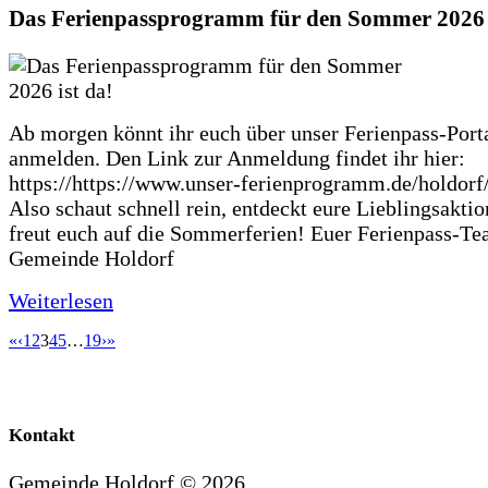
Das Ferienpassprogramm für den Sommer 2026 i
Ab morgen könnt ihr euch über unser Ferienpass-Porta
anmelden. Den Link zur Anmeldung findet ihr hier:
https://https://www.unser-ferienprogramm.de/holdorf
Also schaut schnell rein, entdeckt eure Lieblingsakti
freut euch auf die Sommerferien! Euer Ferienpass-Te
Gemeinde Holdorf
Weiterlesen
«
‹
1
2
3
4
5
…
19
›
»
Kontakt
Gemeinde Holdorf ©
2026