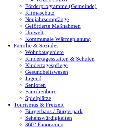
Förderprogramme (Gemeinde)
Klimaschutz
Neujahrsempfänge
Geförderte Maßnahmen
Umwelt
Kommunale Wärmeplanung
Familie & Soziales
Wohnbaugebiete
Kindertagesstätten & Schulen
Kindertagespflege
Gesundheitswesen
Jugend
Senioren
Familienbüro
Spielplätze
Tourismus & Freizeit
Bürgerhaus / Bürgerpark
Sehenswürdigkeiten
360° Panoramen