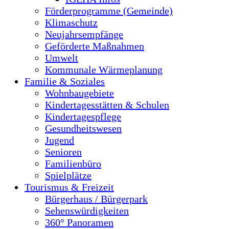
Förderprogramme (Gemeinde)
Klimaschutz
Neujahrsempfänge
Geförderte Maßnahmen
Umwelt
Kommunale Wärmeplanung
Familie & Soziales
Wohnbaugebiete
Kindertagesstätten & Schulen
Kindertagespflege
Gesundheitswesen
Jugend
Senioren
Familienbüro
Spielplätze
Tourismus & Freizeit
Bürgerhaus / Bürgerpark
Sehenswürdigkeiten
360° Panoramen