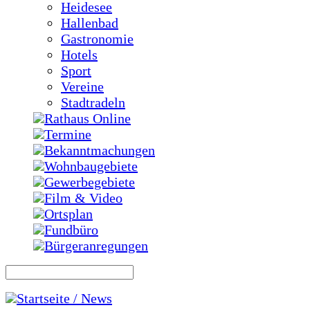
Heidesee
Hallenbad
Gastronomie
Hotels
Sport
Vereine
Stadtradeln
Rathaus Online
Termine
Bekanntmachungen
Wohnbaugebiete
Gewerbegebiete
Film & Video
Ortsplan
Fundbüro
Bürgeranregungen
Startseite / News