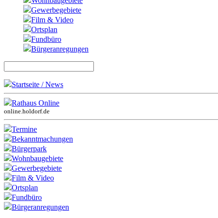
Wohnbaugebiete
Gewerbegebiete
Film & Video
Ortsplan
Fundbüro
Bürgeranregungen
Startseite / News
Rathaus Online
online.holdorf.de
Termine
Bekanntmachungen
Bürgerpark
Wohnbaugebiete
Gewerbegebiete
Film & Video
Ortsplan
Fundbüro
Bürgeranregungen