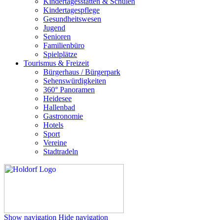
Kindertagesstätten & Schulen
Kindertagespflege
Gesundheitswesen
Jugend
Senioren
Familienbüro
Spielplätze
Tourismus & Freizeit
Bürgerhaus / Bürgerpark
Sehenswürdigkeiten
360° Panoramen
Heidesee
Hallenbad
Gastronomie
Hotels
Sport
Vereine
Stadtradeln
Show navigation
Hide navigation