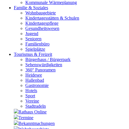
Kommunale Wärmeplanung
Familie & Soziales
Wohnbaugebiete
Kindertagesstätten & Schulen
Kindertagespflege
Gesundheitswesen
Jugend
Senioren
Familienbüro
Spielplätze
Tourismus & Freizeit
Bürgerhaus / Bürgerpark
Sehenswürdigkeiten
360° Panoramen
Heidesee
Hallenbad
Gastronomie
Hotels
Sport
Vereine
Stadtradeln
Rathaus Online
Termine
Bekanntmachungen