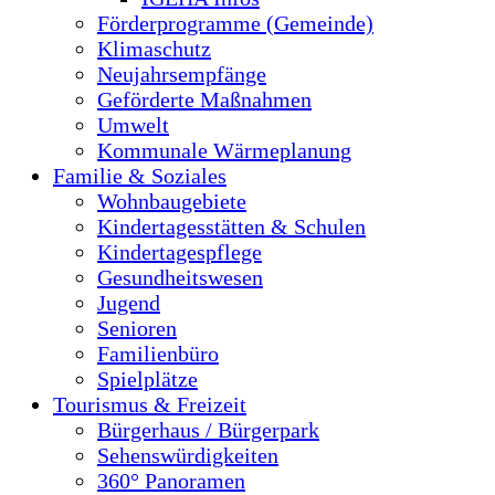
Förderprogramme (Gemeinde)
Klimaschutz
Neujahrsempfänge
Geförderte Maßnahmen
Umwelt
Kommunale Wärmeplanung
Familie & Soziales
Wohnbaugebiete
Kindertagesstätten & Schulen
Kindertagespflege
Gesundheitswesen
Jugend
Senioren
Familienbüro
Spielplätze
Tourismus & Freizeit
Bürgerhaus / Bürgerpark
Sehenswürdigkeiten
360° Panoramen