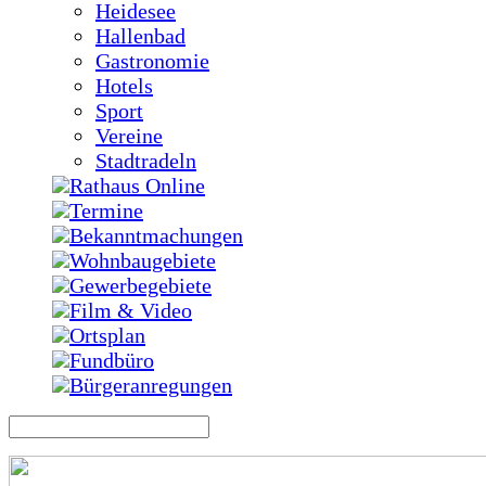
Heidesee
Hallenbad
Gastronomie
Hotels
Sport
Vereine
Stadtradeln
Rathaus Online
Termine
Bekanntmachungen
Wohnbaugebiete
Gewerbegebiete
Film & Video
Ortsplan
Fundbüro
Bürgeranregungen