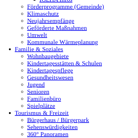
Förderprogramme (Gemeinde)
Klimaschutz
Neujahrsempfänge
Geförderte Maßnahmen
Umwelt
Kommunale Wärmeplanung
Familie & Soziales
Wohnbaugebiete
Kindertagesstätten & Schulen
Kindertagespflege
Gesundheitswesen
Jugend
Senioren
Familienbüro
Spielplätze
Tourismus & Freizeit
Bürgerhaus / Bürgerpark
Sehenswürdigkeiten
360° Panoramen