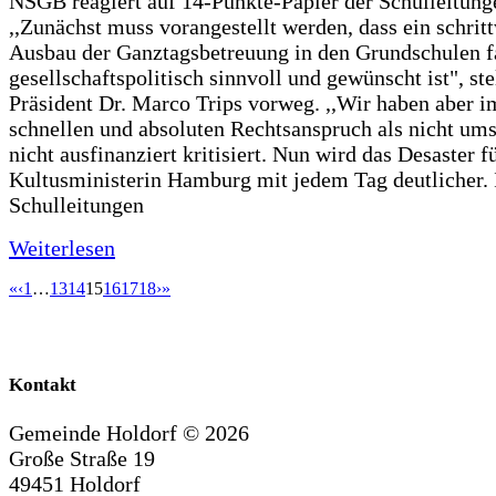
NSGB reagiert auf 14-Punkte-Papier der Schulleitung
,,Zunächst muss vorangestellt werden, dass ein schrit
Ausbau der Ganztagsbetreuung in den Grundschulen f
gesellschaftspolitisch sinnvoll und gewünscht ist", st
Präsident Dr. Marco Trips vorweg. ,,Wir haben aber 
schnellen und absoluten Rechtsanspruch als nicht um
nicht ausfinanziert kritisiert. Nun wird das Desaster f
Kultusministerin Hamburg mit jedem Tag deutlicher. 
Schulleitungen
Weiterlesen
«
‹
1
…
13
14
15
16
17
18
›
»
Kontakt
Gemeinde Holdorf ©
2026
Große Straße 19
49451 Holdorf