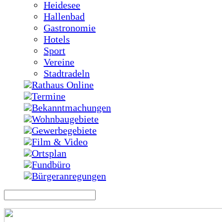
Heidesee
Hallenbad
Gastronomie
Hotels
Sport
Vereine
Stadtradeln
Rathaus Online
Termine
Bekanntmachungen
Wohnbaugebiete
Gewerbegebiete
Film & Video
Ortsplan
Fundbüro
Bürgeranregungen