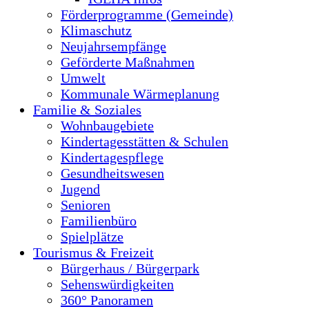
Förderprogramme (Gemeinde)
Klimaschutz
Neujahrsempfänge
Geförderte Maßnahmen
Umwelt
Kommunale Wärmeplanung
Familie & Soziales
Wohnbaugebiete
Kindertagesstätten & Schulen
Kindertagespflege
Gesundheitswesen
Jugend
Senioren
Familienbüro
Spielplätze
Tourismus & Freizeit
Bürgerhaus / Bürgerpark
Sehenswürdigkeiten
360° Panoramen