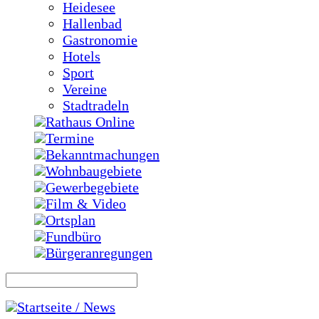
Heidesee
Hallenbad
Gastronomie
Hotels
Sport
Vereine
Stadtradeln
Rathaus Online
Termine
Bekanntmachungen
Wohnbaugebiete
Gewerbegebiete
Film & Video
Ortsplan
Fundbüro
Bürgeranregungen
Startseite / News