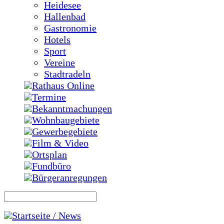
Heidesee
Hallenbad
Gastronomie
Hotels
Sport
Vereine
Stadtradeln
Rathaus Online
Termine
Bekanntmachungen
Wohnbaugebiete
Gewerbegebiete
Film & Video
Ortsplan
Fundbüro
Bürgeranregungen
Startseite / News