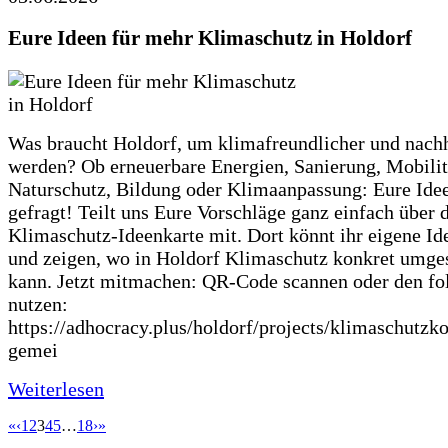
Eure Ideen für mehr Klimaschutz in Holdorf
Was braucht Holdorf, um klimafreundlicher und nachh
werden? Ob erneuerbare Energien, Sanierung, Mobilit
Naturschutz, Bildung oder Klimaanpassung: Eure Ide
gefragt! Teilt uns Eure Vorschläge ganz einfach über 
Klimaschutz-Ideenkarte mit. Dort könnt ihr eigene Id
und zeigen, wo in Holdorf Klimaschutz konkret umge
kann. Jetzt mitmachen: QR-Code scannen oder den fo
nutzen:
https://adhocracy.plus/holdorf/projects/klimaschutzk
gemei
Weiterlesen
«
‹
1
2
3
4
5
…
18
›
»