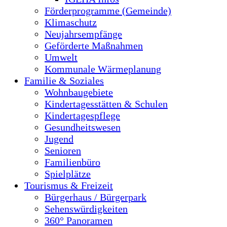
Förderprogramme (Gemeinde)
Klimaschutz
Neujahrsempfänge
Geförderte Maßnahmen
Umwelt
Kommunale Wärmeplanung
Familie & Soziales
Wohnbaugebiete
Kindertagesstätten & Schulen
Kindertagespflege
Gesundheitswesen
Jugend
Senioren
Familienbüro
Spielplätze
Tourismus & Freizeit
Bürgerhaus / Bürgerpark
Sehenswürdigkeiten
360° Panoramen