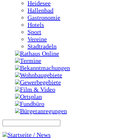
Heidesee
Hallenbad
Gastronomie
Hotels
Sport
Vereine
Stadtradeln
Rathaus Online
Termine
Bekanntmachungen
Wohnbaugebiete
Gewerbegebiete
Film & Video
Ortsplan
Fundbüro
Bürgeranregungen
Startseite / News