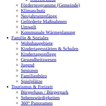
Förderprogramme (Gemeinde)
Klimaschutz
Neujahrsempfänge
Geförderte Maßnahmen
Umwelt
Kommunale Wärmeplanung
Familie & Soziales
Wohnbaugebiete
Kindertagesstätten & Schulen
Kindertagespflege
Gesundheitswesen
Jugend
Senioren
Familienbüro
Spielplätze
Tourismus & Freizeit
Bürgerhaus / Bürgerpark
Sehenswürdigkeiten
360° Panoramen