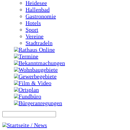
Heidesee
Hallenbad
Gastronomie
Hotels
Sport
Vereine
Stadtradeln
Rathaus Online
Termine
Bekanntmachungen
Wohnbaugebiete
Gewerbegebiete
Film & Video
Ortsplan
Fundbüro
Bürgeranregungen
Startseite / News