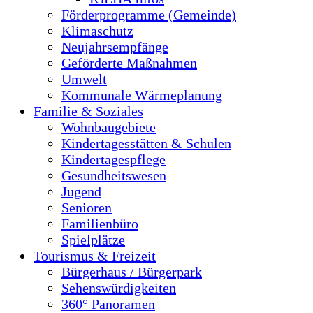
Förderprogramme (Gemeinde)
Klimaschutz
Neujahrsempfänge
Geförderte Maßnahmen
Umwelt
Kommunale Wärmeplanung
Familie & Soziales
Wohnbaugebiete
Kindertagesstätten & Schulen
Kindertagespflege
Gesundheitswesen
Jugend
Senioren
Familienbüro
Spielplätze
Tourismus & Freizeit
Bürgerhaus / Bürgerpark
Sehenswürdigkeiten
360° Panoramen